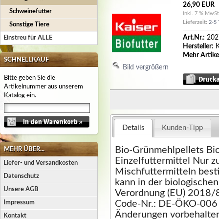
26,90 EUR
Schweinefutter
inkl. 7 % MwSt
Lieferzeit:
2-5 
Sonstige Tiere
Art.Nr.:
202
Einstreu für ALLE
Hersteller:
K
Mehr Artike
SCHNELLKAUF
Bild vergrößern
Bitte geben Sie die
Artikelnummer aus unserem
Katalog ein.
Details
Kunden-Tipp
Bio-Grünmehlpellets Bi
MEHR ÜBER...
Einzelfuttermittel Nur z
Liefer- und Versandkosten
Mischfuttermitteln best
Datenschutz
kann in der biologische
Unsere AGB
Verordnung (EU) 2018/
Code-Nr.: DE-ÖKO-006
Impressum
Änderungen vorbehalte
Kontakt