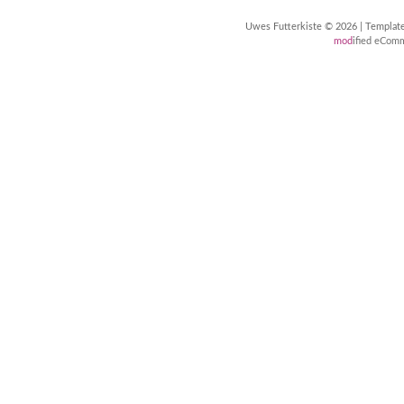
Uwes Futterkiste © 2026 | Templa
mod
ified eCom