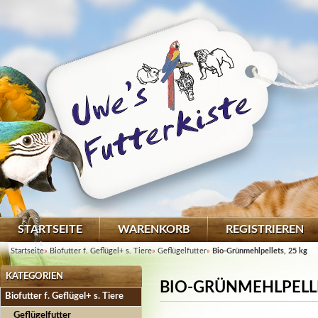
STARTSEITE
WARENKORB
REGISTRIEREN
Startseite
»
Biofutter f. Geflügel+ s. Tiere
»
Geflügelfutter
»
Bio-Grünmehlpellets, 25 kg
KATEGORIEN
BIO-GRÜNMEHLPELLE
Biofutter f. Geflügel+ s. Tiere
Geflügelfutter