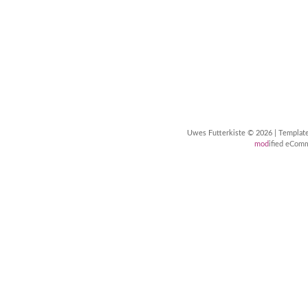
Uwes Futterkiste © 2026 | Templa
mod
ified eCom