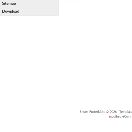
Sitemap
Download
Uwes Futterkiste © 2026 | Templa
mod
ified eCom