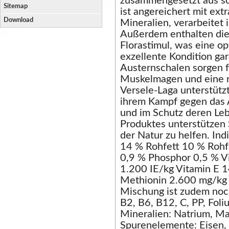
zusammengesetzt aus sor
Sitemap
ist angereichert mit ex
Download
Mineralien, verarbeitet
Außerdem enthalten di
Florastimul, was eine o
exzellente Kondition gar
Austernschalen sorgen f
Muskelmagen und eine ri
Versele-Laga unterstütz
ihrem Kampf gegen das 
und im Schutz deren Le
Produktes unterstützen 
der Natur zu helfen. In
14 % Rohfett 10 % Rohf
0,9 % Phosphor 0,5 % V
1.200 IE/kg Vitamin E 
Methionin 2.600 mg/kg
Mischung ist zudem noch
B2, B6, B12, C, PP, Foli
Mineralien: Natrium, M
Spurenelemente: Eisen, 