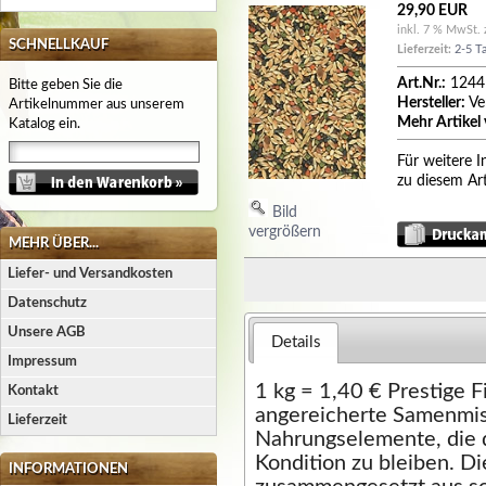
29,90 EUR
inkl. 7 % MwSt. 
SCHNELLKAUF
Lieferzeit:
2-5 T
Art.Nr.:
1244
Bitte geben Sie die
Hersteller:
Ve
Artikelnummer aus unserem
Mehr Artikel 
Katalog ein.
Für weitere 
zu diesem Art
Bild
vergrößern
MEHR ÜBER...
Liefer- und Versandkosten
Datenschutz
Unsere AGB
Details
Impressum
1 kg = 1,40 € Prestige 
Kontakt
angereicherte Samenmis
Lieferzeit
Nahrungselemente, die 
Kondition zu bleiben. D
INFORMATIONEN