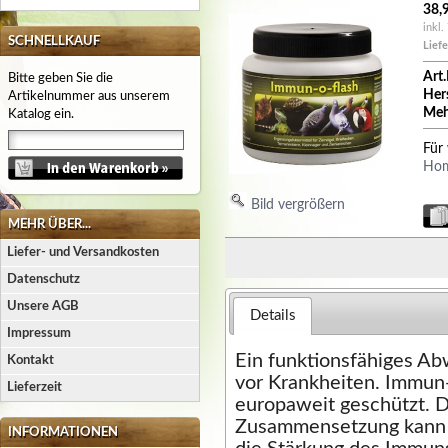
38,
inkl.
SCHNELLKAUF
Liefe
Art.
Bitte geben Sie die
Hers
Artikelnummer aus unserem
Meh
Katalog ein.
Für
Ho
Bild vergrößern
MEHR ÜBER...
Liefer- und Versandkosten
Datenschutz
Unsere AGB
Details
Impressum
Ein funktionsfähiges Ab
Kontakt
vor Krankheiten. Immun-o
Lieferzeit
europaweit geschützt. D
Zusammensetzung kann e
INFORMATIONEN