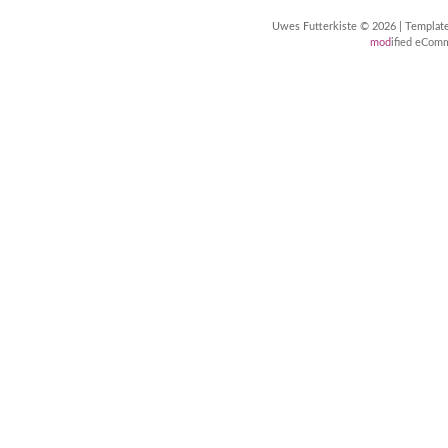
Uwes Futterkiste © 2026 | Templa
mod
ified eCom