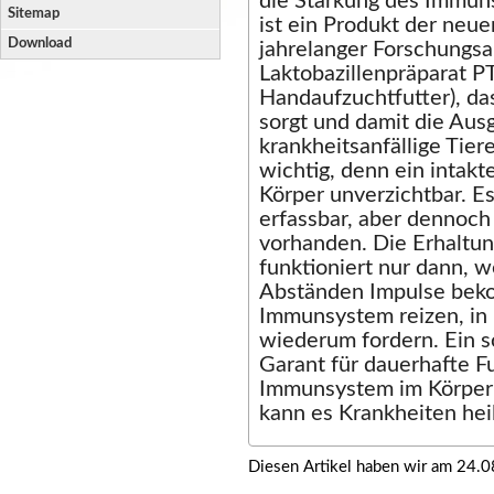
die Stärkung des Immu
Sitemap
ist ein Produkt der neu
Download
jahrelanger Forschungsar
Laktobazillenpräparat PT
Handaufzuchtfutter), da
sorgt und damit die Aus
krankheitsanfällige Tier
wichtig, denn ein intak
Körper unverzichtbar. Es
erfassbar, aber dennoch 
vorhanden. Die Erhaltu
funktioniert nur dann, 
Abständen Impulse bek
Immunsystem reizen, in 
wiederum fordern. Ein s
Garant für dauerhafte Fu
Immunsystem im Körper 
kann es Krankheiten hei
Diesen Artikel haben wir am 24.