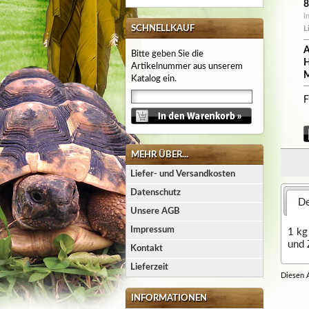
8
i
SCHNELLKAUF
L
A
Bitte geben Sie die
H
Artikelnummer aus unserem
M
Katalog ein.
F
MEHR ÜBER...
Liefer- und Versandkosten
Datenschutz
De
Unsere AGB
Impressum
1 kg
und 
Kontakt
Lieferzeit
Diesen 
INFORMATIONEN