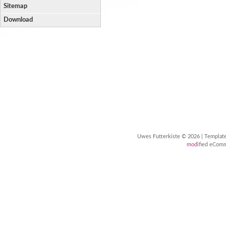
Sitemap
Download
Uwes Futterkiste © 2026 | Templa
mod
ified eCom