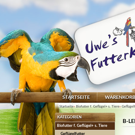
STARTSEITE
WARENKOR
Startseite
»
Biofutter f. Geflügel+ s. Tiere
»
Geflügel
KATEGORIEN
B-LE
Biofutter f. Geflügel+ s. Tiere
Geflügelfutter