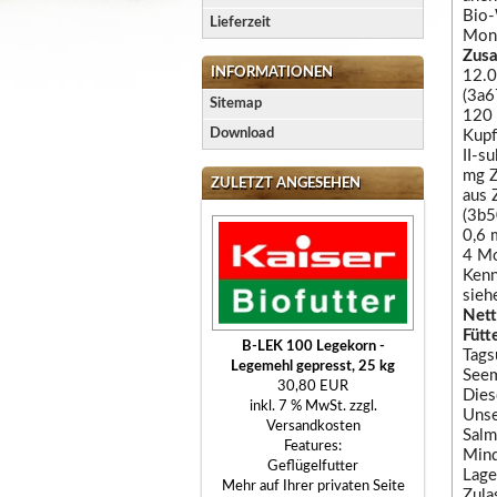
Bio-
Lieferzeit
Mono
Zusa
INFORMATIONEN
12.0
(3a6
Sitemap
120 
Download
Kupf
II-s
mg Z
ZULETZT ANGESEHEN
aus 
(3b5
0,6 
4 Mo
Kenn
sieh
Net
Fütt
B-LEK 100 Legekorn -
Tags
Legemehl gepresst, 25 kg
Seem
30,80 EUR
Dies
inkl. 7 % MwSt. zzgl.
Unse
Versandkosten
Salm
Features:
Mind
Geflügelfutter
Lage
Mehr auf Ihrer privaten Seite
Zula