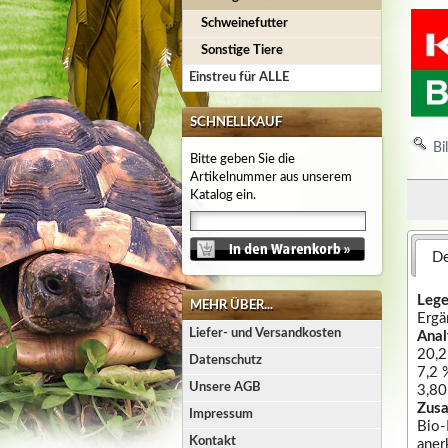
Schweinefutter
Sonstige Tiere
Einstreu für ALLE
SCHNELLKAUF
Bi
Bitte geben Sie die
Artikelnummer aus unserem
Katalog ein.
De
Leg
MEHR ÜBER...
Ergä
Liefer- und Versandkosten
Anal
20,2
Datenschutz
7,2 
Unsere AGB
3,80
Zus
Impressum
Bio-
Kontakt
aner