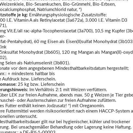
Weizenkleie, Bio-Sesamkuchen, Bio-Grünmehl, Bio-Erbsen,
calciumphosphat, Natriumchlorid natur, *)
tzstoffe je kg:
Ernährungsphysiologische Zusatzstoffe:
00 I.E. Vitamin A als Retinylacetat (3a672a), 3.000 I.E. Vitamin D3
71),
mg Vit.E/all rac-alpha-Tocopherolacetat (3a700), 10,5 mg Kupfer (3
er-
ulfat-Pentahydrat), 60 mg Eisen als Eisen(II)sulfat Monohydrat (3b103
ink
Zinksulfat Monohydrat (3b605), 120 mg Mangan als Mangan(II)-oxyd
02),
mg Selen als Natriumselenit (3b801).
nate vor dem angegebenen Mindesthaltbarkeitsdatum hergestellt;
nr.: + mindestens haltbar bis
e Aufdruck bzw. Lieferschein.
tomasse:
25 kg bzw. Lieferschein
erungshinweis:
Im Verhältnis 2:1 mit Weizen verfüttern.
über LEK zur freien Aufnahme, abends max. 50 g Weizen je Tier geb
uschel- oder Austernschalen zur freien Aufnahme zufüttern.
es Futter enthält keinen Jodzusatz! *) mit Oreganomin.
re Futtermittel werden risikoorientiert nach einem HACCP-System a
onellen untersucht.
esthaltbarkeitsdauer gilt nur bei hygienischer, kühler und trockener
rung. Bei unsachgemäßer Behandlung oder Lagerung keine Haftung.
ssungsnr.: a DE-BY-1-00003