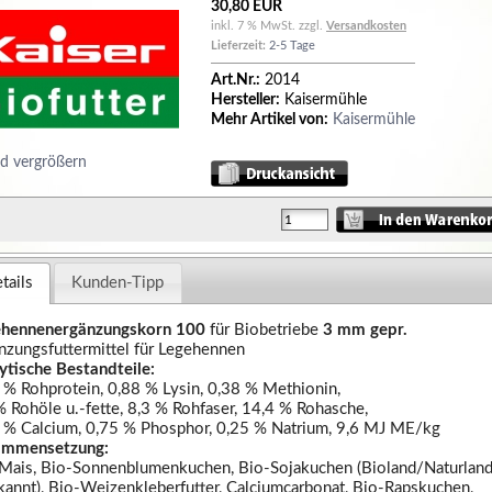
30,80 EUR
inkl. 7 % MwSt. zzgl.
Versandkosten
Lieferzeit:
2-5 Tage
Art.Nr.:
2014
Hersteller:
Kaisermühle
Mehr Artikel von:
Kaisermühle
ld vergrößern
tails
Kunden-Tipp
ehennenergänzungskorn 100
für Biobetriebe
3 mm gepr.
nzungsfuttermittel für Legehennen
ytische Bestandteile:
 % Rohprotein, 0,88 % Lysin, 0,38 % Methionin,
% Rohöle u.-fette, 8,3 % Rohfaser, 14,4 % Rohasche,
 % Calcium, 0,75 % Phosphor, 0,25 % Natrium, 9,6 MJ ME/kg
ammensetzung:
Mais, Bio-Sonnenblumenkuchen, Bio-Sojakuchen (Bioland/Naturlan
kannt), Bio-Weizenkleberfutter, Calciumcarbonat, Bio-Rapskuchen,