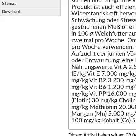
schnell und bringt Ihre 
Sitemap
Produkt ist auch effizie
Download
Widerstandskraft hervor
Schwächung oder Stress
gestrichenen Meßlöffel 
in 100 g Weichfutter au
zweimal pro Woche. Omn
pro Woche verwenden, 
Aufzucht der jungen Vög
oder Entwurmung: eine K
Nährungswerte Vit A 2.
IE/kg Vit E 7.000 mg/kg
mg/kg Vit B2 3.200 mg/
mg/kg Vit B6 1.200 mg/
mg/kg Vit PP 16.000 mg
(Biotin) 30 mg/kg Choli
mg/kg Methionin 20.00
Mangan (Mn) 5.000 mg/kg
100 mg/kg Kobalt (Co) 
Diesen Artikel haben wir am 08.