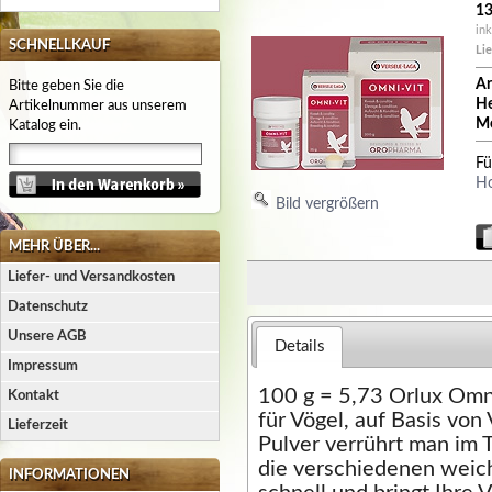
13
ink
SCHNELLKAUF
Lie
Ar
Bitte geben Sie die
He
Artikelnummer aus unserem
Me
Katalog ein.
Fü
H
Bild vergrößern
MEHR ÜBER...
Liefer- und Versandkosten
Datenschutz
Unsere AGB
Details
Impressum
100 g = 5,73 Orlux Omni
Kontakt
für Vögel, auf Basis vo
Lieferzeit
Pulver verrührt man im 
die verschiedenen weich
INFORMATIONEN