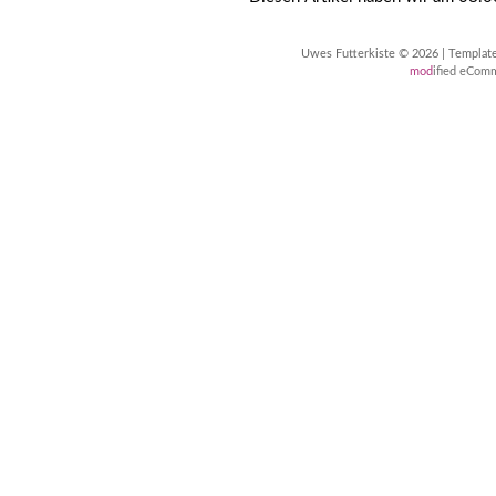
Uwes Futterkiste © 2026 | Templa
mod
ified eCom